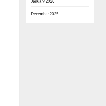
January 2026
December 2025