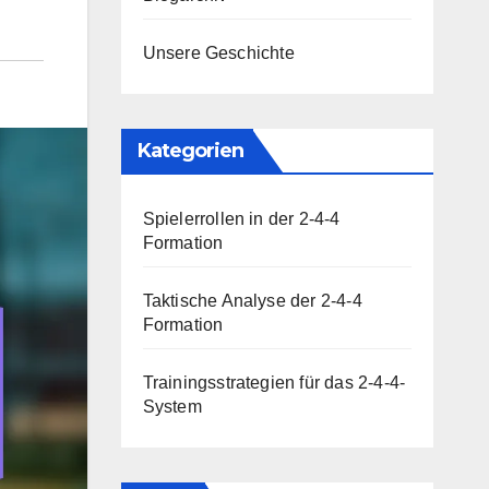
Unsere Geschichte
Kategorien
Spielerrollen in der 2-4-4
Formation
Taktische Analyse der 2-4-4
Formation
Trainingsstrategien für das 2-4-4-
System