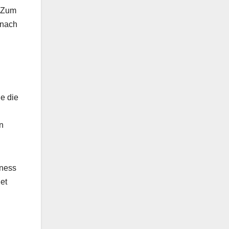
. Zum
 nach
ie die
n
tness
et