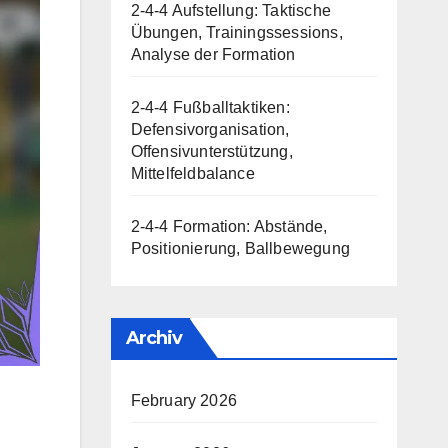
2-4-4 Aufstellung: Taktische
Übungen, Trainingssessions,
Analyse der Formation
2-4-4 Fußballtaktiken:
Defensivorganisation,
Offensivunterstützung,
Mittelfeldbalance
2-4-4 Formation: Abstände,
Positionierung, Ballbewegung
Archiv
February 2026