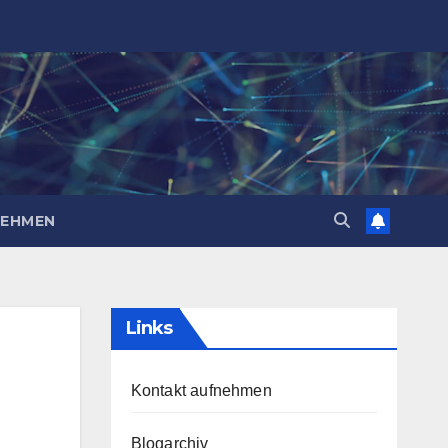
NEHMEN
Links
Kontakt aufnehmen
Blogarchiv