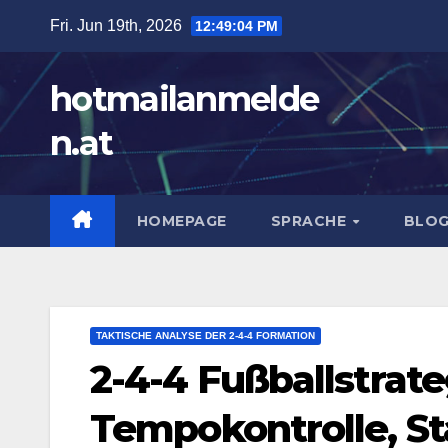
Skip
Fri. Jun 19th, 2026
12:49:05 PM
to
content
hotmailanmelde
n.at
HOMEPAGE
SPRACHE
BLOG
TAKTISCHE ANALYSE DER 2-4-4 FORMATION
2-4-4 Fußballstrat
Tempokontrolle, S