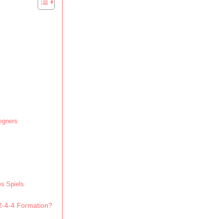
egners
s Spiels
 2-4-4 Formation?