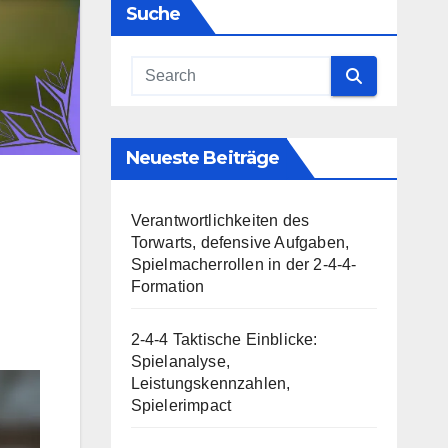
Suche
Neueste Beiträge
Verantwortlichkeiten des
Torwarts, defensive Aufgaben,
Spielmacherrollen in der 2-4-4-
Formation
2-4-4 Taktische Einblicke:
Spielanalyse,
Leistungskennzahlen,
Spielerimpact