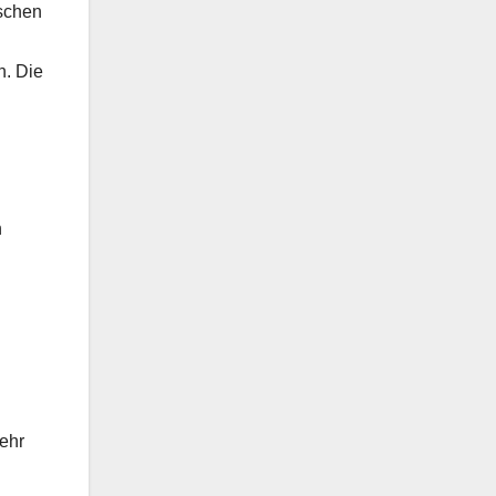
ischen
n. Die
n
wehr