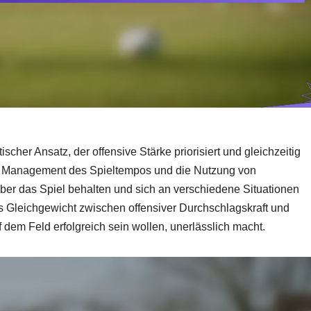
scher Ansatz, der offensive Stärke priorisiert und gleichzeitig
ives Management des Spieltempos und die Nutzung von
ber das Spiel behalten und sich an verschiedene Situationen
ges Gleichgewicht zwischen offensiver Durchschlagskraft und
f dem Feld erfolgreich sein wollen, unerlässlich macht.