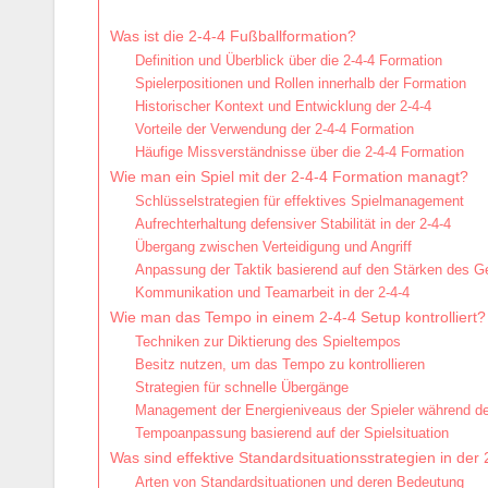
Was ist die 2-4-4 Fußballformation?
Definition und Überblick über die 2-4-4 Formation
Spielerpositionen und Rollen innerhalb der Formation
Historischer Kontext und Entwicklung der 2-4-4
Vorteile der Verwendung der 2-4-4 Formation
Häufige Missverständnisse über die 2-4-4 Formation
Wie man ein Spiel mit der 2-4-4 Formation managt?
Schlüsselstrategien für effektives Spielmanagement
Aufrechterhaltung defensiver Stabilität in der 2-4-4
Übergang zwischen Verteidigung und Angriff
Anpassung der Taktik basierend auf den Stärken des G
Kommunikation und Teamarbeit in der 2-4-4
Wie man das Tempo in einem 2-4-4 Setup kontrolliert?
Techniken zur Diktierung des Spieltempos
Besitz nutzen, um das Tempo zu kontrollieren
Strategien für schnelle Übergänge
Management der Energieniveaus der Spieler während de
Tempoanpassung basierend auf der Spielsituation
Was sind effektive Standardsituationsstrategien in der
Arten von Standardsituationen und deren Bedeutung