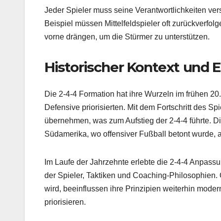
Jeder Spieler muss seine Verantwortlichkeiten v
Beispiel müssen Mittelfeldspieler oft zurückverfolg
vorne drängen, um die Stürmer zu unterstützen.
Historischer Kontext und 
Die 2-4-4 Formation hat ihre Wurzeln im frühen 20.
Defensive priorisierten. Mit dem Fortschritt des S
übernehmen, was zum Aufstieg der 2-4-4 führte. 
Südamerika, wo offensiver Fußball betont wurde, a
Im Laufe der Jahrzehnte erlebte die 2-4-4 Anpassu
der Spieler, Taktiken und Coaching-Philosophien.
wird, beeinflussen ihre Prinzipien weiterhin mode
priorisieren.