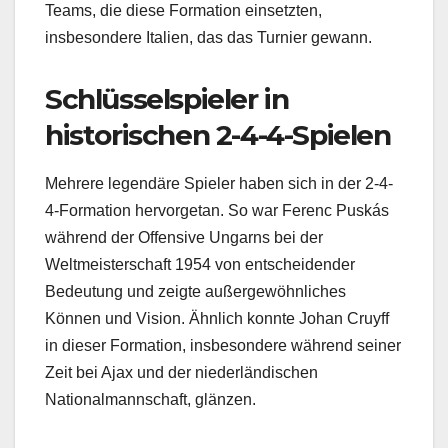
Teams, die diese Formation einsetzten,
insbesondere Italien, das das Turnier gewann.
Schlüsselspieler in
historischen 2-4-4-Spielen
Mehrere legendäre Spieler haben sich in der 2-4-
4-Formation hervorgetan. So war Ferenc Puskás
während der Offensive Ungarns bei der
Weltmeisterschaft 1954 von entscheidender
Bedeutung und zeigte außergewöhnliches
Können und Vision. Ähnlich konnte Johan Cruyff
in dieser Formation, insbesondere während seiner
Zeit bei Ajax und der niederländischen
Nationalmannschaft, glänzen.