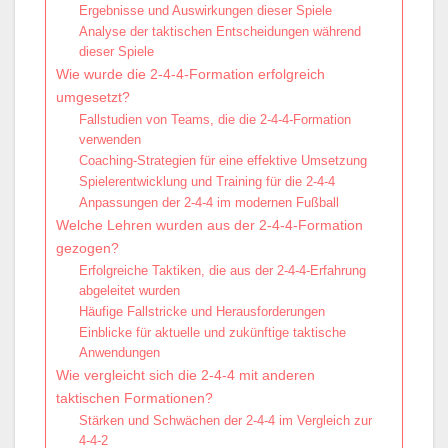
Ergebnisse und Auswirkungen dieser Spiele
Analyse der taktischen Entscheidungen während
dieser Spiele
Wie wurde die 2-4-4-Formation erfolgreich
umgesetzt?
Fallstudien von Teams, die die 2-4-4-Formation
verwenden
Coaching-Strategien für eine effektive Umsetzung
Spielerentwicklung und Training für die 2-4-4
Anpassungen der 2-4-4 im modernen Fußball
Welche Lehren wurden aus der 2-4-4-Formation
gezogen?
Erfolgreiche Taktiken, die aus der 2-4-4-Erfahrung
abgeleitet wurden
Häufige Fallstricke und Herausforderungen
Einblicke für aktuelle und zukünftige taktische
Anwendungen
Wie vergleicht sich die 2-4-4 mit anderen
taktischen Formationen?
Stärken und Schwächen der 2-4-4 im Vergleich zur
4-4-2