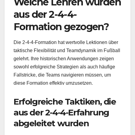
Welche Lehren wurden
aus der 2-4-4-
Formation gezogen?
Die 2-4-4-Formation hat wertvolle Lektionen über
taktische Flexibilität und Teamdynamik im Fußball
gelehrt. Ihre historischen Anwendungen zeigen
sowohl erfolgreiche Strategien als auch häufige
Fallstricke, die Teams navigieren müssen, um
diese Formation effektiv umzusetzen.
Erfolgreiche Taktiken, die
aus der 2-4-4-Erfahrung
abgeleitet wurden