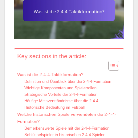
Key sections in the article:
Was ist die 2-4-4-Taktikformation?
Definition und Überblick über die 2-4-4-Formation
Wichtige Komponenten und Spielerrollen
Strategische Vorteile der 2-4-4-Formation
Häufige Missverständnisse über die 2-4-4
Historische Bedeutung im Fußball
Welche historischen Spiele verwendeten die 2-4-4-
Formation?
Bemerkenswerte Spiele mit der 2-4-4-Formation
Schlüsselspieler in historischen 2-4-4-Spielen