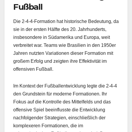
Fußball
Die 2-4-4-Formation hat historische Bedeutung, da
sie in der ersten Hälfte des 20. Jahrhunderts,
insbesondere in Südamerika und Europa, weit
verbreitet war. Teams wie Brasilien in den 1950er
Jahren nutzten Variationen dieser Formation mit
großem Erfolg und zeigten ihre Effektivität im
offensiven Fußball.
Im Kontext der Fußballentwicklung legte die 2-4-4
den Grundstein für moderne Formationen. Ihr
Fokus auf die Kontrolle des Mittelfelds und das
offensive Spiel beeinflusste die Entwicklung
nachfolgender Strategien, einschließlich der
komplexeren Formationen, die im