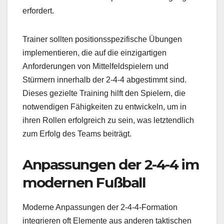
erfordert.
Trainer sollten positionsspezifische Übungen
implementieren, die auf die einzigartigen
Anforderungen von Mittelfeldspielern und
Stürmern innerhalb der 2-4-4 abgestimmt sind.
Dieses gezielte Training hilft den Spielern, die
notwendigen Fähigkeiten zu entwickeln, um in
ihren Rollen erfolgreich zu sein, was letztendlich
zum Erfolg des Teams beiträgt.
Anpassungen der 2-4-4 im
modernen Fußball
Moderne Anpassungen der 2-4-4-Formation
integrieren oft Elemente aus anderen taktischen