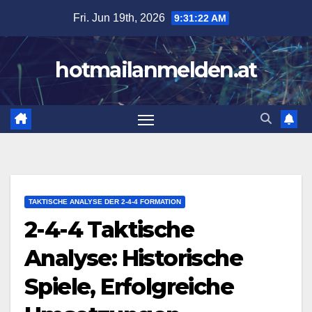
Skip
Fri. Jun 19th, 2026
9:31:23 AM
to
content
hotmailanmelden.at
TAKTISCHE ANALYSE DER 2-4-4 FORMATION
2-4-4 Taktische
Analyse: Historische
Spiele, Erfolgreiche