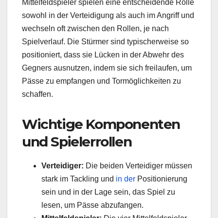
Mittelfeldspieler spielen eine entscheidende Rolle
sowohl in der Verteidigung als auch im Angriff und
wechseln oft zwischen den Rollen, je nach
Spielverlauf. Die Stürmer sind typischerweise so
positioniert, dass sie Lücken in der Abwehr des
Gegners ausnutzen, indem sie sich freilaufen, um
Pässe zu empfangen und Tormöglichkeiten zu
schaffen.
Wichtige Komponenten
und Spielerrollen
Verteidiger:
Die beiden Verteidiger müssen
stark im Tackling und
in der
Positionierung
sein und in der Lage sein, das Spiel zu
lesen, um Pässe abzufangen.