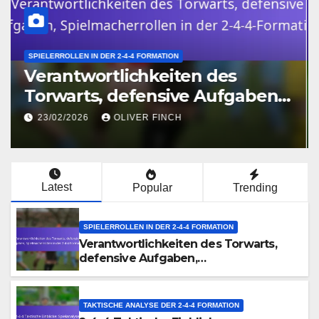
SPIELERROLLEN IN DER 2-4-4 FORMATION
Verantwortlichkeiten des
Torwarts, defensive Aufgaben,
Spielmacherrollen in der 2-4-4-
23/02/2026
OLIVER FINCH
Formation
Latest
Popular
Trending
SPIELERROLLEN IN DER 2-4-4 FORMATION
Verantwortlichkeiten des Torwarts,
defensive Aufgaben,
Spielmacherrollen in der 2-4-4-
Formation
TAKTISCHE ANALYSE DER 2-4-4 FORMATION