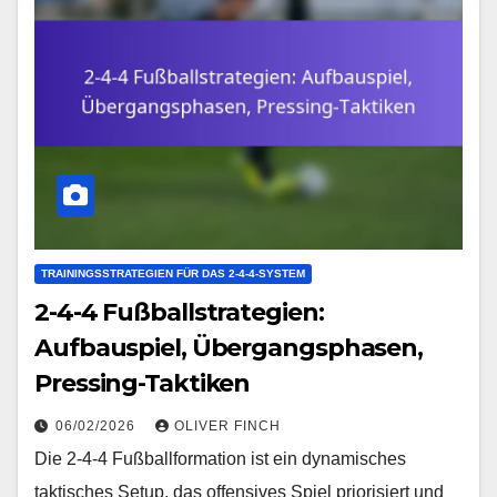
TRAININGSSTRATEGIEN FÜR DAS 2-4-4-SYSTEM
2-4-4 Fußballstrategien:
Aufbauspiel, Übergangsphasen,
Pressing-Taktiken
06/02/2026
OLIVER FINCH
Die 2-4-4 Fußballformation ist ein dynamisches
taktisches Setup, das offensives Spiel priorisiert und