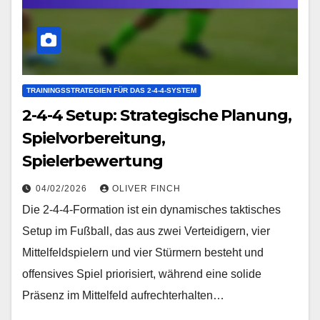
TRAININGSSTRATEGIEN FÜR DAS 2-4-4-SYSTEM
2-4-4 Setup: Strategische Planung,
Spielvorbereitung,
Spielerbewertung
04/02/2026
OLIVER FINCH
Die 2-4-4-Formation ist ein dynamisches taktisches
Setup im Fußball, das aus zwei Verteidigern, vier
Mittelfeldspielern und vier Stürmern besteht und
offensives Spiel priorisiert, während eine solide
Präsenz im Mittelfeld aufrechterhalten…