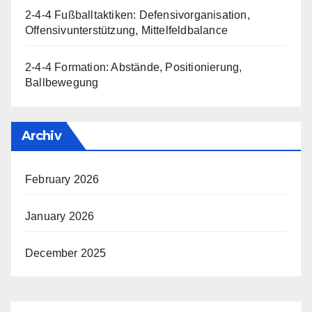
2-4-4 Fußballtaktiken: Defensivorganisation,
Offensivunterstützung, Mittelfeldbalance
2-4-4 Formation: Abstände, Positionierung,
Ballbewegung
Archiv
February 2026
January 2026
December 2025