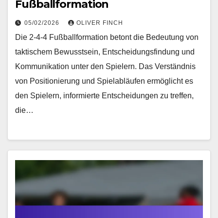
Fußballformation
05/02/2026
OLIVER FINCH
Die 2-4-4 Fußballformation betont die Bedeutung von
taktischem Bewusstsein, Entscheidungsfindung und
Kommunikation unter den Spielern. Das Verständnis
von Positionierung und Spielabläufen ermöglicht es
den Spielern, informierte Entscheidungen zu treffen,
die…