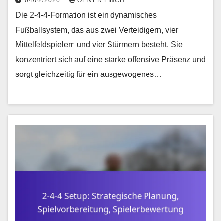
04/02/2026
OLIVER FINCH
Die 2-4-4-Formation ist ein dynamisches
Fußballsystem, das aus zwei Verteidigern, vier
Mittelfeldspielern und vier Stürmern besteht. Sie
konzentriert sich auf eine starke offensive Präsenz und
sorgt gleichzeitig für ein ausgewogenes…