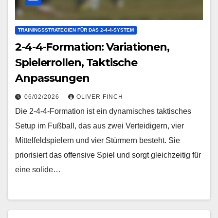
TRAININGSSTRATEGIEN FÜR DAS 2-4-4-SYSTEM
2-4-4-Formation: Variationen,
Spielerrollen, Taktische
Anpassungen
06/02/2026
OLIVER FINCH
Die 2-4-4-Formation ist ein dynamisches taktisches
Setup im Fußball, das aus zwei Verteidigern, vier
Mittelfeldspielern und vier Stürmern besteht. Sie
priorisiert das offensive Spiel und sorgt gleichzeitig für
eine solide…