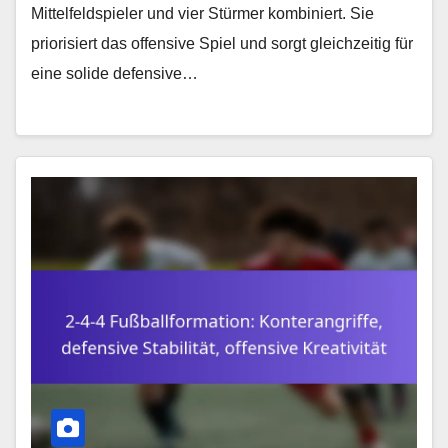
Mittelfeldspieler und vier Stürmer kombiniert. Sie
priorisiert das offensive Spiel und sorgt gleichzeitig für
eine solide defensive…