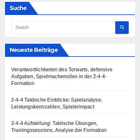
Suche
Neueste Beiträge
Verantwortlichkeiten des Torwarts, defensive
Aufgaben, Spielmacherrollen in der 2-4-4-
Formation
2-4-4 Taktische Einblicke: Spielanalyse,
Leistungskennzahlen, Spielerimpact
2-4-4 Aufstellung: Taktische Übungen,
Trainingssessions, Analyse der Formation