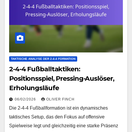
TAKTISCHE ANALYSE DER 2-4-4 FORMATION
2-4-4 Fußballtaktiken:
Positionsspiel, Pressing-Auslöser,
Erholungsläufe
06/02/2026
OLIVER FINCH
Die 2-4-4 Fußballformation ist ein dynamisches
taktisches Setup, das den Fokus auf offensive
Spielweise legt und gleichzeitig eine starke Präsenz