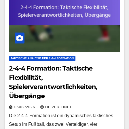
TAKTISCHE ANALYSE DER 2-4-4 FORMATION
2-4-4 Formation: Taktische
Flexibilität,
Spielerverantwortlichkeiten,
Übergänge
05/02/2026
OLIVER FINCH
Die 2-4-4-Formation ist ein dynamisches taktisches
Setup im Fußball, das zwei Verteidiger, vier