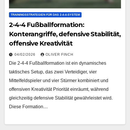
TRAININGSSTRATEGIEN FÜR DAS 2-4-4-SYSTEM
2-4-4 Fußballformation:
Konterangriffe, defensive Stabilität,
offensive Kreativität
04/02/2026
OLIVER FINCH
Die 2-4-4 Fußballformation ist ein dynamisches
taktisches Setup, das zwei Verteidiger, vier
Mittelfeldspieler und vier Stürmer kombiniert und
offensiven Kreativität Priorität einräumt, während
gleichzeitig defensive Stabilität gewährleistet wird.
Diese Formation…