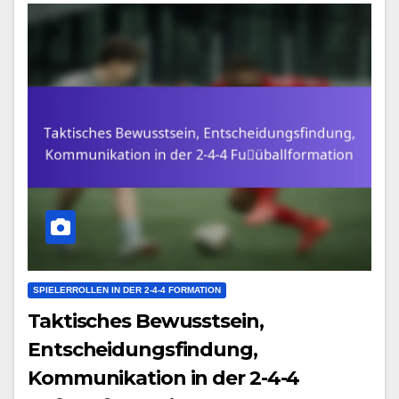
SPIELERROLLEN IN DER 2-4-4 FORMATION
Taktisches Bewusstsein,
Entscheidungsfindung,
Kommunikation in der 2-4-4