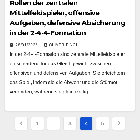
Rollen der zentralen
Mittelfeldspieler, offensive
Aufgaben, defensive Absicherung
in der 2-4-4-Formation
28/01/2026
OLIVER FINCH
In der 2-4-4-Formation sind zentrale Mittelfeldspieler
entscheidend für das Gleichgewicht zwischen
offensiven und defensiven Aufgaben. Sie erleichtern
das Spiel, indem sie die Abwehr und die Stürmer
verbinden, während sie gleichzeitig…
Posts
1
…
3
4
5
pagination