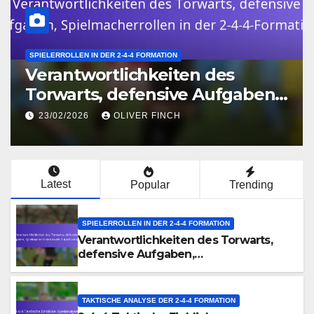
SPIELERROLLEN IN DER 2-4-4 FORMATION
Verantwortlichkeiten des
Torwarts, defensive Aufgaben,
Spielmacherrollen in der 2-4-4-
23/02/2026
OLIVER FINCH
Formation
Latest
Popular
Trending
SPIELERROLLEN IN DER 2-4-4 FORMATION
Verantwortlichkeiten des Torwarts,
defensive Aufgaben,
Spielmacherrollen in der 2-4-4-
Formation
TAKTISCHE ANALYSE DER 2-4-4 FORMATION