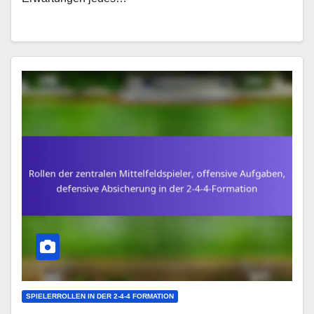
SPIELERROLLEN IN DER 2-4-4 FORMATION