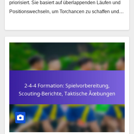
priorisiert. Sie basiert auf überlappenden Läufen und
Positionswechseln, um Torchancen zu schaffen und…