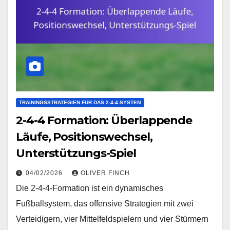
TRAININGSSTRATEGIEN FÜR DAS 2-4-4-SYSTEM
2-4-4 Formation: Überlappende
Läufe, Positionswechsel,
Unterstützungs-Spiel
04/02/2026
OLIVER FINCH
Die 2-4-4-Formation ist ein dynamisches
Fußballsystem, das offensive Strategien mit zwei
Verteidigern, vier Mittelfeldspielern und vier Stürmern