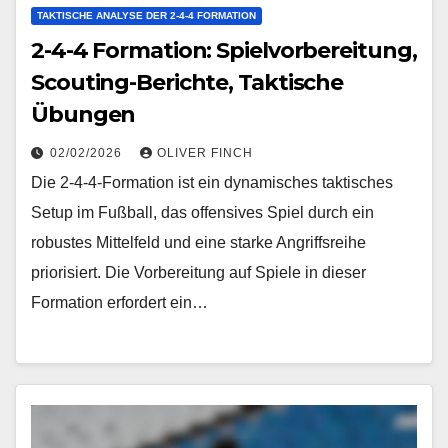
TAKTISCHE ANALYSE DER 2-4-4 FORMATION
2-4-4 Formation: Spielvorbereitung,
Scouting-Berichte, Taktische
Übungen
02/02/2026
OLIVER FINCH
Die 2-4-4-Formation ist ein dynamisches taktisches
Setup im Fußball, das offensives Spiel durch ein
robustes Mittelfeld und eine starke Angriffsreihe
priorisiert. Die Vorbereitung auf Spiele in dieser
Formation erfordert ein…