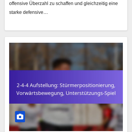
offensive Überzahl zu schaffen und gleichzeitig eine
starke defensive…