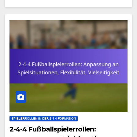
SPIELERROLLEN IN DER 2-4-4 FORMATION
2-4-4 Fußballspielerrollen: